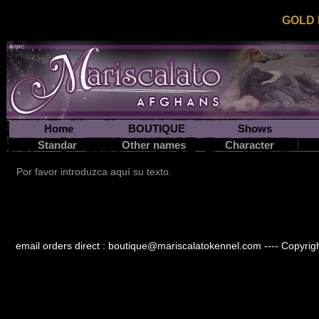
GOLD B
Home
BOUTIQUE
Shows
Standar
Other names
Character
Por favor introduzca aquí su texto.
email orders direct : boutique@mariscalatokennel.com ---- Copyrigh